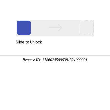
用
禽/鸡用
牛羊用
水产用
快问快答
牛羊骨骼肽
分享到：
QQ空间
微信
新浪微博
腾讯微博
QQ好友
厂家名称：武汉市强牧生物科技有限公司
进
包装规格：无
剂型：预混剂
产品类别：猪产品