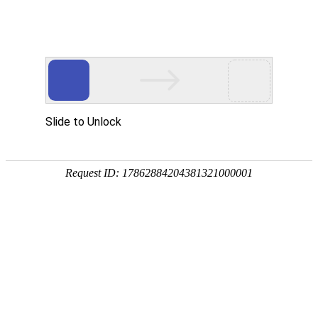
畜/猪用
首 页
按疾病查产品 >
·家畜类：仔猪 母猪 生猪
·禽病类: 鸡 鸭 鹅 鸽子
·大牲畜类: 牛 羊 鹿 马
·兔类 ： 獭兔 肉兔
·毛皮类：狐 貂 貉
·宠物类：猫 狗
·水产类：鱼 虾 贝