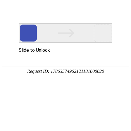
畜/猪用
首 页
按疾病查产品 >
·家畜类：仔猪 母猪 生猪
·禽病类: 鸡 鸭 鹅 鸽子
·大牲畜类: 牛 羊 鹿 马
·兔类 ： 獭兔 肉兔
·毛皮类：狐 貂 貉
·宠物类：猫 狗
·水产类：鱼 虾 贝