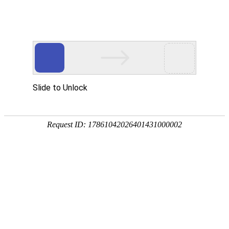
畜/猪用
首 页
按疾病查产品 >
·家畜类：仔猪 母猪 生猪
·禽病类: 鸡 鸭 鹅 鸽子
·大牲畜类: 牛 羊 鹿 马
·兔类 ： 獭兔 肉兔
·毛皮类：狐 貂 貉
·宠物类：猫 狗
·水产类：鱼 虾 贝