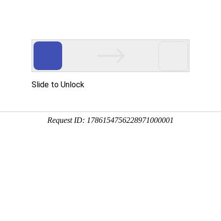
用
禽/鸡用
牛羊用
水产用
快问快答
双黄连口服液
分享到：
QQ空间
微信
新浪微博
腾讯微博
QQ好友
厂家名称：河南新纪元动物药业有限公司
进
包装规格：250ml/瓶*60瓶/件
剂型：口服液
产品类别：禽/鸡产品