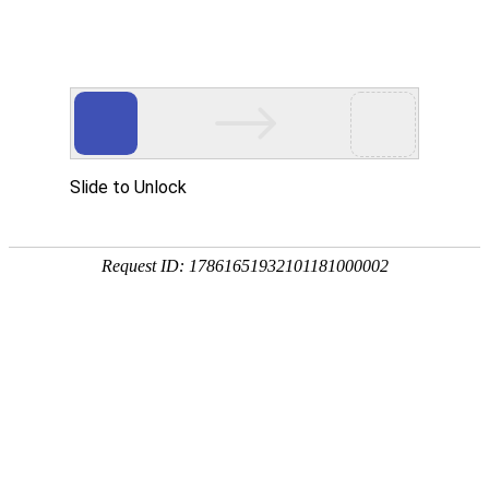
畜/猪用
首 页
按疾病查产品 >
·家畜类：仔猪 母猪 生猪
·禽病类: 鸡 鸭 鹅 鸽子
·大牲畜类: 牛 羊 鹿 马
·兔类 ： 獭兔 肉兔
·毛皮类：狐 貂 貉
·宠物类：猫 狗
·水产类：鱼 虾 贝