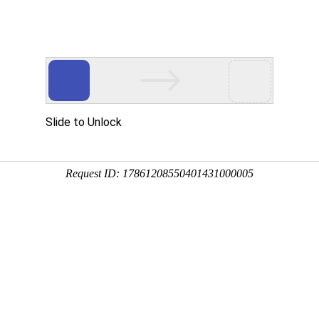
用
禽/鸡用
牛羊用
水产用
快问快答
针对鹅痛风，可口服，见效快—俄
分享到：
QQ空间
微信
新浪微博
腾讯微博
QQ好友
厂家名称：西安西嘉研生物科技有限公司
进
包装规格：300ml/瓶×30瓶/件。
剂型：溶液剂
产品类别：禽/鸡产品