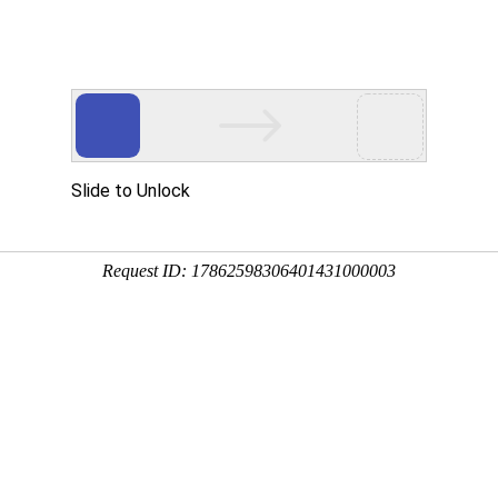
用
禽/鸡用
牛羊用
水产用
快问快答
牛羊增重王
分享到：
QQ空间
微信
新浪微博
腾讯微博
QQ好友
厂家名称：大连鑫隆昌生物科技有限公司
进
包装规格：1000g/袋
剂型：散剂
产品类别：牛羊产品