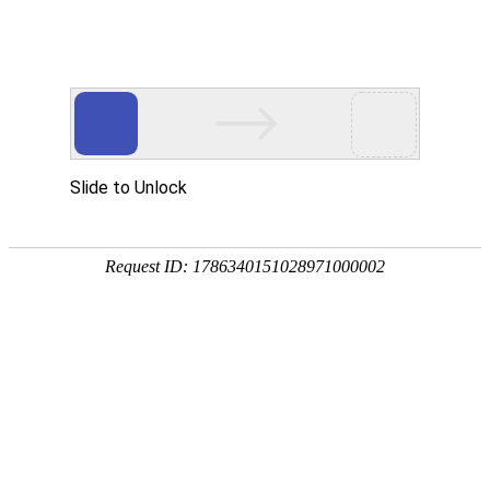
畜/猪用
首 页
按疾病查产品 >
·家畜类：仔猪 母猪 生猪
·禽病类: 鸡 鸭 鹅 鸽子
·大牲畜类: 牛 羊 鹿 马
·兔类 ： 獭兔 肉兔
·毛皮类：狐 貂 貉
·宠物类：猫 狗
·水产类：鱼 虾 贝