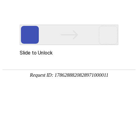
畜/猪用
首 页
按疾病查产品 >
·家畜类：仔猪 母猪 生猪
·禽病类: 鸡 鸭 鹅 鸽子
·大牲畜类: 牛 羊 鹿 马
·兔类 ： 獭兔 肉兔
·毛皮类：狐 貂 貉
·宠物类：猫 狗
·水产类：鱼 虾 贝