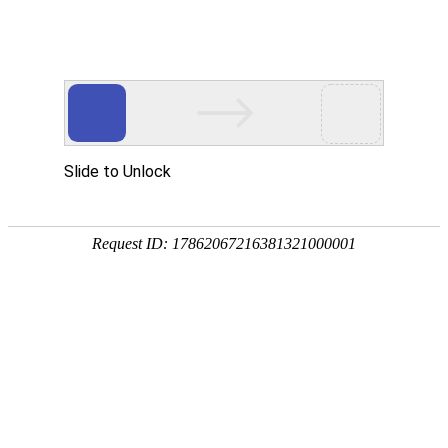
畜/猪用
首 页
按疾病查产品 >
·家畜类：仔猪 母猪 生猪
·禽病类: 鸡 鸭 鹅 鸽子
·大牲畜类: 牛 羊 鹿 马
·兔类 ： 獭兔 肉兔
·毛皮类：狐 貂 貉
·宠物类：猫 狗
·水产类：鱼 虾 贝