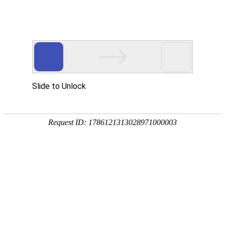
畜/猪用
首 页
按疾病查产品 >
·家畜类：仔猪 母猪 生猪
·禽病类: 鸡 鸭 鹅 鸽子
·大牲畜类: 牛 羊 鹿 马
·兔类 ： 獭兔 肉兔
·毛皮类：狐 貂 貉
·宠物类：猫 狗
·水产类：鱼 虾 贝