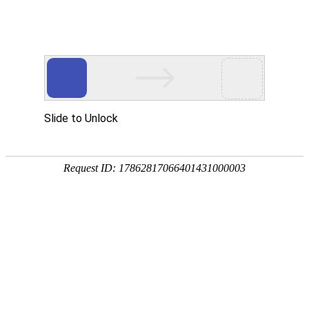
畜/猪用
首 页
按疾病查产品 >
·家畜类：仔猪 母猪 生猪
·禽病类: 鸡 鸭 鹅 鸽子
·大牲畜类: 牛 羊 鹿 马
·兔类 ： 獭兔 肉兔
·毛皮类：狐 貂 貉
·宠物类：猫 狗
·水产类：鱼 虾 贝