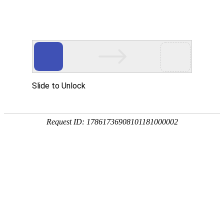
畜/猪用
首 页
按疾病查产品 >
·家畜类：仔猪 母猪 生猪
·禽病类: 鸡 鸭 鹅 鸽子
·大牲畜类: 牛 羊 鹿 马
·兔类 ： 獭兔 肉兔
·毛皮类：狐 貂 貉
·宠物类：猫 狗
·水产类：鱼 虾 贝