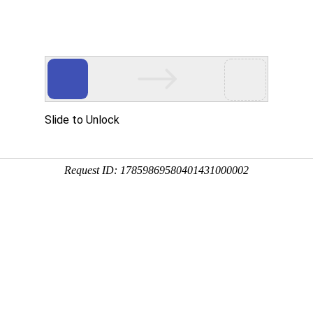
用
禽/鸡用
牛羊用
水产用
快问快答
生血霸王
分享到：
QQ空间
微信
新浪微博
腾讯微博
QQ好友
厂家名称：西安中合生物科技有限公司
进入
包装规格：
剂型：水针
产品类别：猪产品