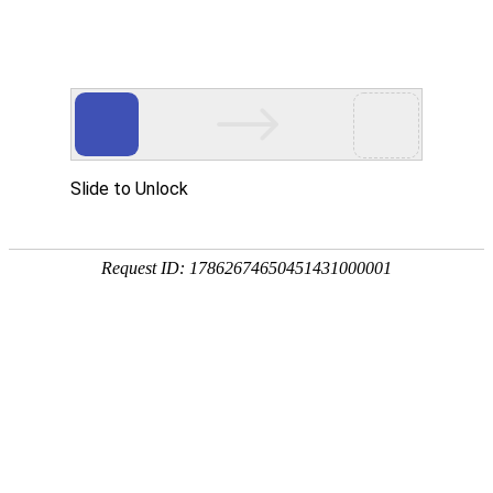
畜/猪用
首 页
按疾病查产品 >
·家畜类：仔猪 母猪 生猪
·禽病类: 鸡 鸭 鹅 鸽子
·大牲畜类: 牛 羊 鹿 马
·兔类 ： 獭兔 肉兔
·毛皮类：狐 貂 貉
·宠物类：猫 狗
·水产类：鱼 虾 贝