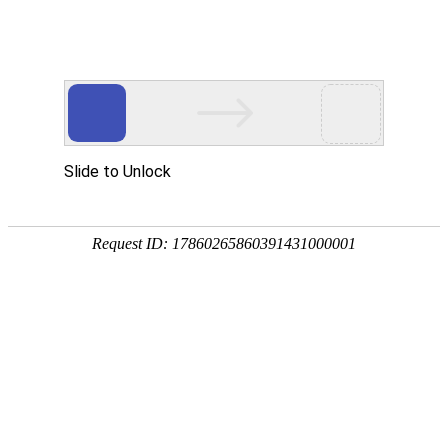
畜/猪用
首 页
按疾病查产品 >
·家畜类：仔猪 母猪 生猪
·禽病类: 鸡 鸭 鹅 鸽子
·大牲畜类: 牛 羊 鹿 马
·兔类 ： 獭兔 肉兔
·毛皮类：狐 貂 貉
·宠物类：猫 狗
·水产类：鱼 虾 贝