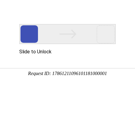
用
禽/鸡用
牛羊用
水产用
快问快答
泰益康-水禽流行性感冒、副粘产
分享到：
QQ空间
微信
新浪微博
腾讯微博
QQ好友
厂家名称：西安西嘉研生物科技有限公司
进
包装规格：100g/袋×10袋/盒×6盒/件。
剂型：预混剂
产品类别：禽/鸡产品