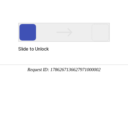
用
禽/鸡用
牛羊用
水产用
快问快答
羊蹄速治（羊口蹄疫腐蹄病防控
分享到：
QQ空间
微信
新浪微博
腾讯微博
QQ好友
厂家名称：美国凯德生物科技有限公司
进入
包装规格：20ml/支×2支/盒×30盒/件
剂型：水针
产品类别：牛羊产品