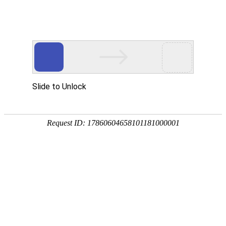
畜/猪用
首 页
按疾病查产品 >
·家畜类：仔猪 母猪 生猪
·禽病类: 鸡 鸭 鹅 鸽子
·大牲畜类: 牛 羊 鹿 马
·兔类 ： 獭兔 肉兔
·毛皮类：狐 貂 貉
·宠物类：猫 狗
·水产类：鱼 虾 贝