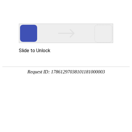
畜/猪用
首 页
按疾病查产品 >
·家畜类：仔猪 母猪 生猪
·禽病类: 鸡 鸭 鹅 鸽子
·大牲畜类: 牛 羊 鹿 马
·兔类 ： 獭兔 肉兔
·毛皮类：狐 貂 貉
·宠物类：猫 狗
·水产类：鱼 虾 贝