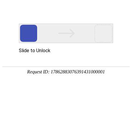
热门搜
畜/猪药
首 页
按疾病查产品 >
·家畜类：仔猪 母猪 生猪
·禽病类: 鸡 鸭 鹅 鸽子
·大牲畜类: 牛 羊 鹿 马
·兔类 ： 獭兔 肉兔
·毛皮类：狐 貂 貉
·宠物类：猫 狗
·水产类：鱼 虾 贝