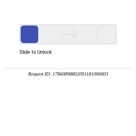
热门搜
畜/猪药
首 页
按疾病查产品 >
·家畜类：仔猪 母猪 生猪
·禽病类: 鸡 鸭 鹅 鸽子
·大牲畜类: 牛 羊 鹿 马
·兔类 ： 獭兔 肉兔
·毛皮类：狐 貂 貉
·宠物类：猫 狗
·水产类：鱼 虾 贝