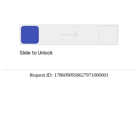
畜/猪用
首 页
按疾病查产品 >
·家畜类：仔猪 母猪 生猪
·禽病类: 鸡 鸭 鹅 鸽子
·大牲畜类: 牛 羊 鹿 马
·兔类 ： 獭兔 肉兔
·毛皮类：狐 貂 貉
·宠物类：猫 狗
·水产类：鱼 虾 贝