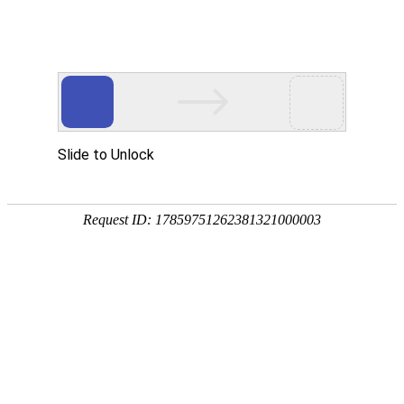
畜/猪用
首 页
按疾病查产品 >
·家畜类：仔猪 母猪 生猪
·禽病类: 鸡 鸭 鹅 鸽子
·大牲畜类: 牛 羊 鹿 马
·兔类 ： 獭兔 肉兔
·毛皮类：狐 貂 貉
·宠物类：猫 狗
·水产类：鱼 虾 贝