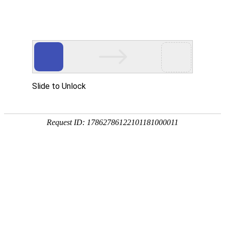
畜/猪用
首 页
按疾病查产品 >
·家畜类：仔猪 母猪 生猪
·禽病类: 鸡 鸭 鹅 鸽子
·大牲畜类: 牛 羊 鹿 马
·兔类 ： 獭兔 肉兔
·毛皮类：狐 貂 貉
·宠物类：猫 狗
·水产类：鱼 虾 贝