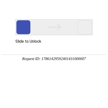
畜/猪用
首 页
按疾病查产品 >
·家畜类：仔猪 母猪 生猪
·禽病类: 鸡 鸭 鹅 鸽子
·大牲畜类: 牛 羊 鹿 马
·兔类 ： 獭兔 肉兔
·毛皮类：狐 貂 貉
·宠物类：猫 狗
·水产类：鱼 虾 贝