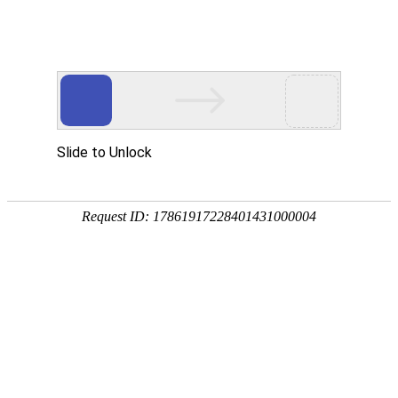
畜/猪用
首 页
按疾病查产品 >
·家畜类：仔猪 母猪 生猪
·禽病类: 鸡 鸭 鹅 鸽子
·大牲畜类: 牛 羊 鹿 马
·兔类 ： 獭兔 肉兔
·毛皮类：狐 貂 貉
·宠物类：猫 狗
·水产类：鱼 虾 贝