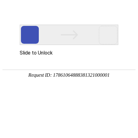
畜/猪用
首 页
按疾病查产品 >
·家畜类：仔猪 母猪 生猪
·禽病类: 鸡 鸭 鹅 鸽子
·大牲畜类: 牛 羊 鹿 马
·兔类 ： 獭兔 肉兔
·毛皮类：狐 貂 貉
·宠物类：猫 狗
·水产类：鱼 虾 贝