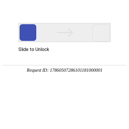
畜/猪用
首 页
按疾病查产品 >
·家畜类：仔猪 母猪 生猪
·禽病类: 鸡 鸭 鹅 鸽子
·大牲畜类: 牛 羊 鹿 马
·兔类 ： 獭兔 肉兔
·毛皮类：狐 貂 貉
·宠物类：猫 狗
·水产类：鱼 虾 贝