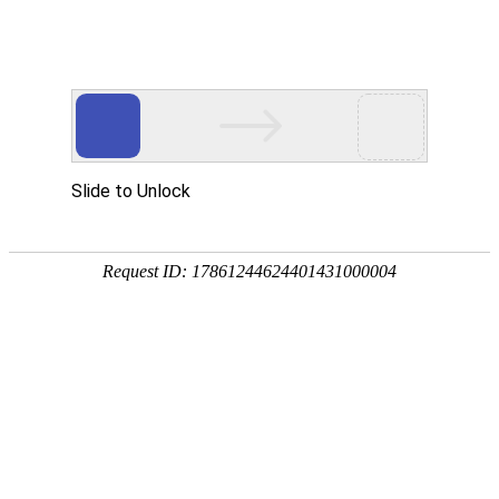
畜/猪用
首 页
按疾病查产品 >
·家畜类：仔猪 母猪 生猪
·禽病类: 鸡 鸭 鹅 鸽子
·大牲畜类: 牛 羊 鹿 马
·兔类 ： 獭兔 肉兔
·毛皮类：狐 貂 貉
·宠物类：猫 狗
·水产类：鱼 虾 贝