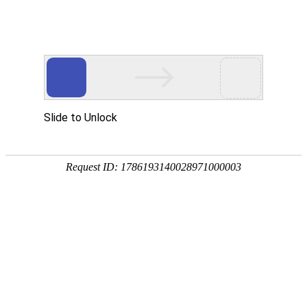
热门搜
畜/猪药
首 页
按疾病查产品 >
·家畜类：仔猪 母猪 生猪
·禽病类: 鸡 鸭 鹅 鸽子
·大牲畜类: 牛 羊 鹿 马
·兔类 ： 獭兔 肉兔
·毛皮类：狐 貂 貉
·宠物类：猫 狗
·水产类：鱼 虾 贝