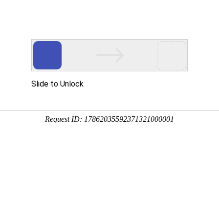
用
禽/鸡用
牛羊用
水产用
快问快答
清空