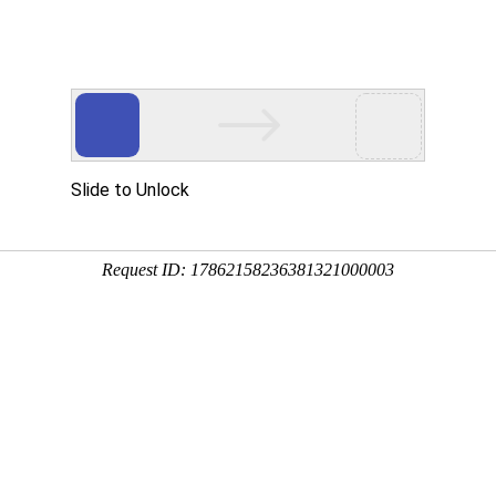
用
禽/鸡用
牛羊用
水产用
快问快答
清空